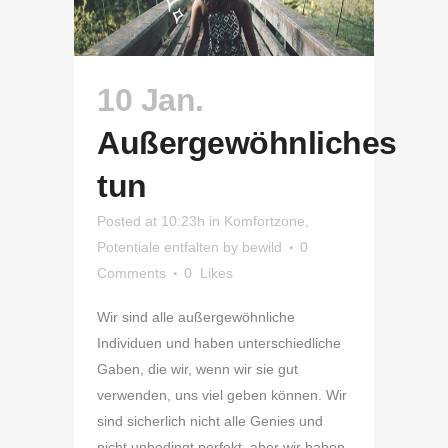
10 Jan.
Außergewöhnliches
tun
Posted at 10:23h
in
Komfortzone
,
Potentiale entfalten
by
bewild
0
Comments
0
Likes
Wir sind alle außergewöhnliche
Individuen und haben unterschiedliche
Gaben, die wir, wenn wir sie gut
verwenden, uns viel geben können. Wir
sind sicherlich nicht alle Genies und
nicht unbedingt perfekt, aber wir haben