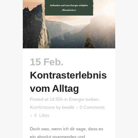
15 Feb.
Kontrasterlebnis
vom Alltag
Posted at 14:55h
in
Energie tanken
,
Komfortzone
by
bewild
0 Comments
0
Likes
Doch was, wenn ich dir sage, dass es
ein absolut spannendes und