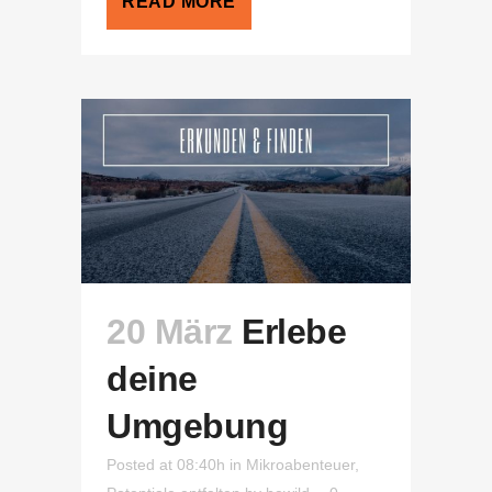
READ MORE
20 März
Erlebe
deine
Umgebung
Posted at 08:40h
in
Mikroabenteuer
,