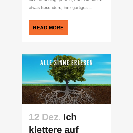
etwas Besonders, Einzigartiges....
READ MORE
12 Dez.
Ich
klettere auf