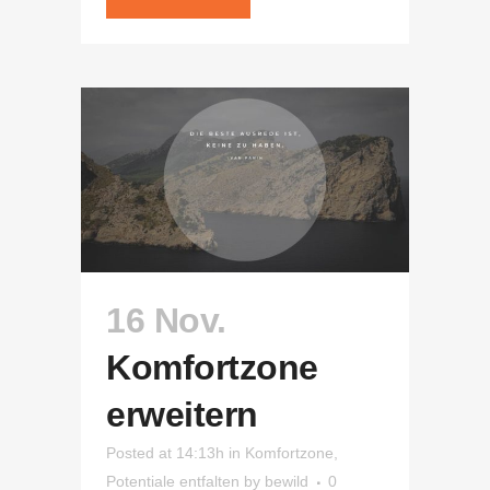
16 Nov.
Komfortzone
erweitern
Posted at 14:13h
in
Komfortzone
,
Potentiale entfalten
by
bewild
0