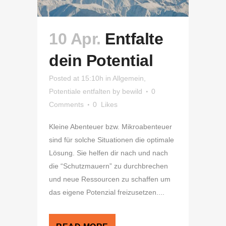
10 Apr.
Entfalte
dein Potential
Posted at 15:10h
in
Allgemein
,
Potentiale entfalten
by
bewild
0
Comments
0
Likes
Kleine Abenteuer bzw. Mikroabenteuer
sind für solche Situationen die optimale
Lösung. Sie helfen dir nach und nach
die “Schutzmauern” zu durchbrechen
und neue Ressourcen zu schaffen um
das eigene Potenzial freizusetzen....