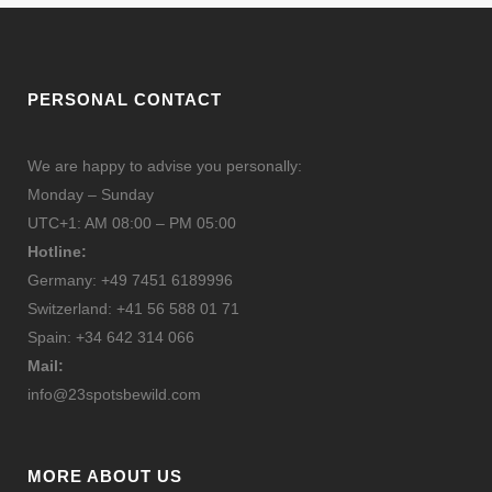
PERSONAL CONTACT
We are happy to advise you personally:
Monday – Sunday
UTC+1: AM 08:00 – PM 05:00
Hotline:
Germany: +49 7451 6189996
Switzerland: +41 56 588 01 71
Spain: +34 642 314 066
Mail:
info@23spotsbewild.com
MORE ABOUT US