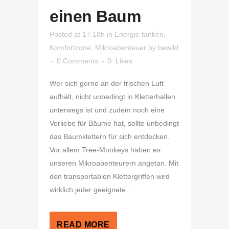
einen Baum
Posted at 17:18h
in
Energie tanken
,
Komfortzone
,
Mikroabenteuer
by
bewild
0 Comments
0
Likes
Wer sich gerne an der frischen Luft
aufhält, nicht unbedingt in Kletterhallen
unterwegs ist und zudem noch eine
Vorliebe für Bäume hat, sollte unbedingt
das Baumklettern für sich entdecken.
Vor allem Tree-Monkeys haben es
unseren Mikroabenteurern angetan. Mit
den transportablen Klettergriffen wird
wirklich jeder geeignete...
READ MORE