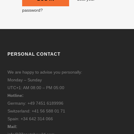
password?
PERSONAL CONTACT
We are happy to advise you personally:
Monday – Sunday
UTC+1: AM 08:00 – PM 05:00
Hotline:
Germany: +49 7451 6189996
Switzerland: +41 56 588 01 71
Spain: +34 642 314 066
Mail: