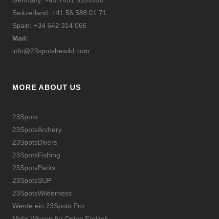
Germany: +49 7451 6189996
Switzerland: +41 56 588 01 71
Spain: +34 642 314 066
Mail:
info@23spotsbewild.com
MORE ABOUT US
23Spots
23SpotsArchery
23SpotsDivers
23SpotsFishing
23SpotsParks
23SpotsSUP
23SpotsWilderness
Werde ein 23Spots Pro
Mehr Wissen für Deine Freizeit