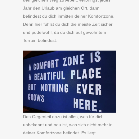
Jahr den Urlaub am gleichen Ort, dann
befindest du dich inmitten deiner Komfortzone.
Denn hier fühlst du dich die meiste Zeit sicher
und pudelwohl, da du dich auf gewohntem
Terrain befindest.
Das Gegenteil dazu ist alles, was für dich
unbekannt und neu ist, was sich nicht mehr in
deiner Komfortzone befindet. Es liegt