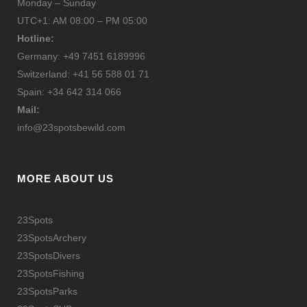
Monday – Sunday
Produktseite
UTC+1: AM 08:00 – PM 05:00
gewählt
Hotline:
werden
Germany: +49 7451 6189996
Switzerland: +41 56 588 01 71
Spain: +34 642 314 066
Mail:
info@23spotsbewild.com
MORE ABOUT US
23Spots
23SpotsArchery
23SpotsDivers
23SpotsFishing
23SpotsParks